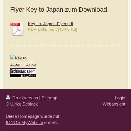
Flyer Key to Japan zum Download
Key_to_Japan_Flyer.pdf
PDF-Dokument [494.6 KB]
Druckversion
|
Sitemap
Login
© Ulrike Schlack
Webansicht
Diese Homepage wurde mit
IONOS MyWebsite
erstellt.