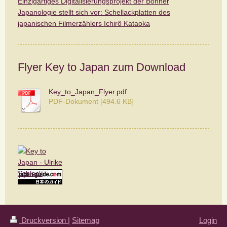
Einzigartiges Digitalisierungsprojekt der Bonner
Japanologie stellt sich vor: Schellackplatten des
japanischen Filmerzählers Ichirô Kataoka
Flyer Key to Japan zum Download
Key_to_Japan_Flyer.pdf
PDF-Dokument [494.6 KB]
Druckversion
|
Sitemap
Login