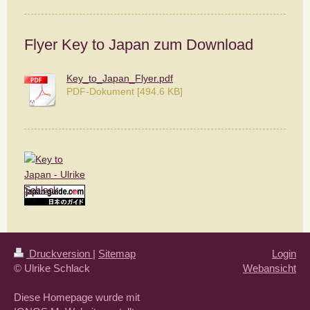
Flyer Key to Japan zum Download
Key_to_Japan_Flyer.pdf
PDF-Dokument [494.6 KB]
Druckversion
|
Sitemap
Login
© Ulrike Schlack
Webansicht
Diese Homepage wurde mit